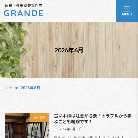
コ
ナ
ア
ン
ビ
イ
テ
ゲ
コ
ン
ー
ン
リ
ツ
シ
ン
へ
ョ
ク
ス
ン
キ
に
2026年6月
ッ
移
プ
動
TOP
2026年6月
古い木枠は注意が必要！トラブルから学
施工事例
ぶことも経験です！
2026年6月30日
愛のペンキ屋 グランデ 八木でございます。 古