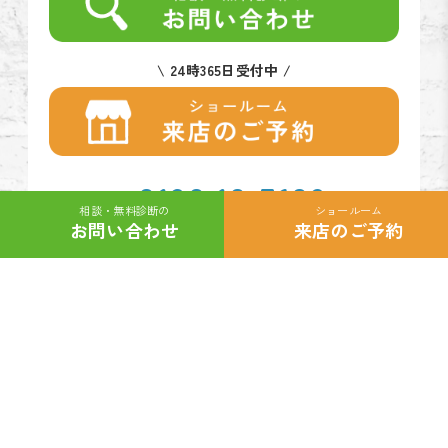
\ 24時365日受付中 /
0120-10-7609
グ
相談・無料診断の
ショールーム
カ
カ
ル
受付時間 / 9:00～18:00
お問い合わせ
来店のご予約
ラ
ラ
ー
ム
ム
プ
リ
リ
リ
ン
ン
ン
ク
ク
ク