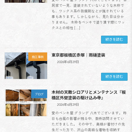
民家で一見、塗装されていないような木枠で
も、ワックス系の防腐剤などが施されている
事もあります。しかしながら、見た目は分か
りません。 木枠をペンキで塗り潰す際にワッ
クスとの相性 […]
続きを読む
東京都板橋区赤塚｜雨樋塗装
施工事例
2026年6月29日
続きを読む
木材の天敵シロアリとメンテナンス『板
ブログ
橋区外壁塗装の駆け込み寺』
2026年6月29日
愛のペンキ屋 グランデ 八木でございます。 昨
日も台風の影響が残る中、数件訪問させてい
ただきました。 その中で、奥様が着付けの先
生だった方で、沢山の高級な着物を収納す