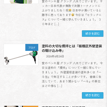
愛のペンキ屋 グランデ 八木でございます。 サ
ッカー日本代表が無敗で決勝トーナメントに
上がりましたね！祝
日本中が湧いていると
勝手に思っております
今日は『セラックニ
ス』について一緒に学んでいきましょう。 ３
０年ほど […]
続きを読む
塗料の大切な攪拌とは『板橋区外壁塗装
ブログ
の駆け込み寺』
2026年6月26日
愛のペンキ屋 グランデ 八木でございます。 今
日は塗料の『攪拌』について一緒に学んでい
きましょう。 外壁屋根塗装の塗料多くは『一
斗缶』で発注することが多いです。 普通に生
活していて、あまり聞かない『一斗』の単位
はどの様な […]
続きを読む