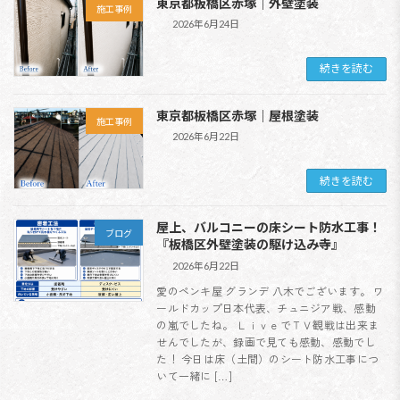
東京都板橋区赤塚｜外壁塗装
施工事例
2026年6月24日
続きを読む
東京都板橋区赤塚｜屋根塗装
施工事例
2026年6月22日
続きを読む
屋上、バルコニーの床シート防水工事！
ブログ
『板橋区外壁塗装の駆け込み寺』
2026年6月22日
愛のペンキ屋 グランデ 八木でございます。 ワ
ールドカップ日本代表、チュニジア戦、感動
の嵐でしたね。 ＬｉｖｅでＴＶ観戦は出来ま
せんでしたが、録画で見ても感動、感動でし
た！ 今日は床（土間）のシート防水工事につ
いて一緒に […]