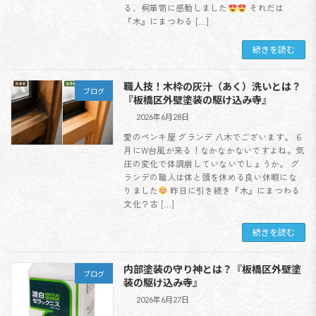
る、桐箪笥に感動しました
それだは
『木』にまつわる […]
続きを読む
職人技！木枠の灰汁（あく）洗いとは？
ブログ
『板橋区外壁塗装の駆け込み寺』
2026年6月28日
愛のペンキ屋 グランデ 八木でございます。 ６
月にW台風が来る！なかなかないですよね。気
圧の変化で体調崩していないでしょうか。 グ
ランデの職人は体と頭を休める良い休暇にな
りました
昨日に引き続き『木』にまつわる
文化？古 […]
続きを読む
内部塗装の守り神とは？『板橋区外壁塗
ブログ
装の駆け込み寺』
2026年6月27日