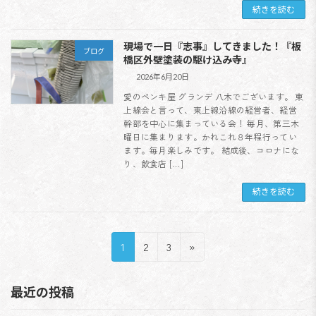
続きを読む
現場で一日『志事』してきました！『板
ブログ
橋区外壁塗装の駆け込み寺』
2026年6月20日
愛のペンキ屋 グランデ 八木でございます。 東
上線会と言って、東上線沿線の経営者、経営
幹部を中心に集まっている会！ 毎月、第三木
曜日に集まります。かれこれ８年程行ってい
ます。毎月楽しみです。 結成後、コロナにな
り、飲食店 […]
続きを読む
投
固
固
固
1
2
3
»
稿
定
定
定
ペ
ペ
ペ
最近の投稿
の
ー
ー
ー