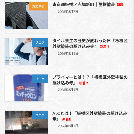
ペ
ジ
ジ
ジ
東京都板橋区赤塚新町｜屋根塗装
新着!!
施工事例
2026年8月7日
ー
ジ
送
タイル養生の歴史が変わった日『板橋区
ブログ
外壁塗装の駆け込み寺』
新着!!
り
2026年8月6日
プライマーとは！？『板橋区外壁塗装の
ブログ
駆け込み寺』
新着!!
2026年8月4日
ALCとは！『板橋区外壁塗装の駆け込み
ブログ
寺』
新着!!
2026年8月1日