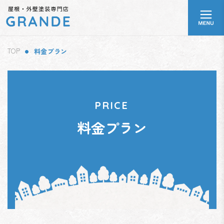
コ
ナ
ア
ン
ビ
イ
テ
ゲ
コ
ン
ー
ン
リ
ツ
シ
ン
TOP
料金プラン
へ
ョ
ク
ス
ン
キ
に
ッ
移
プ
動
PRICE
料金プラン