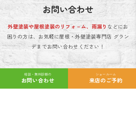
お問い合わせ
外壁塗装や屋根塗装のリフォ－ム、雨漏り
などにお
困りの方は、お気軽に屋根・外壁塗装専門店 グラン
デまでお問い合わせください！
相談・無料診断の
ショールーム
カ
カ
お問い合わせ
来店のご予約
ラ
ラ
ム
ム
リ
リ
ン
ン
ク
ク
\ 24時365日受付中 /