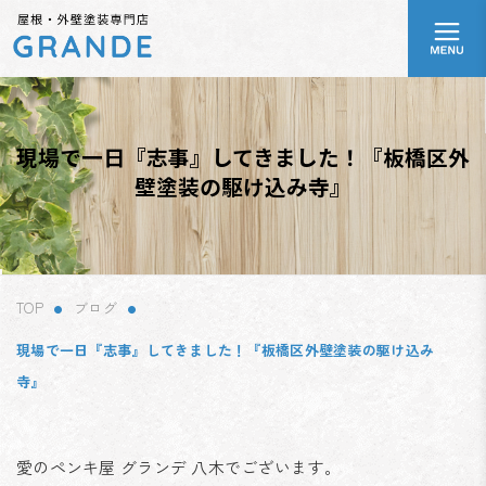
コ
ナ
ア
ン
ビ
イ
テ
ゲ
コ
ン
ー
ン
リ
ツ
シ
ン
へ
ョ
ク
ス
ン
現場で一日『志事』してきました！『板橋区外
キ
に
壁塗装の駆け込み寺』
ッ
移
プ
動
TOP
ブログ
現場で一日『志事』してきました！『板橋区外壁塗装の駆け込み
寺』
愛のペンキ屋 グランデ 八木でございます。