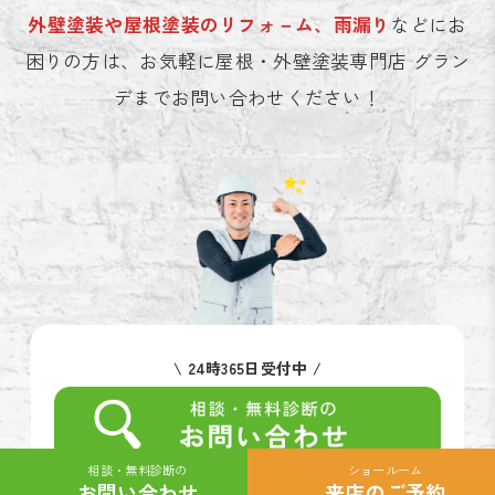
外壁塗装や屋根塗装のリフォ－ム、雨漏り
などにお
困りの方は、お気軽に屋根・外壁塗装専門店 グラン
デまでお問い合わせください！
\ 24時365日受付中 /
相談・無料診断の
ショールーム
カ
カ
お問い合わせ
来店のご予約
\ 24時365日受付中 /
ラ
ラ