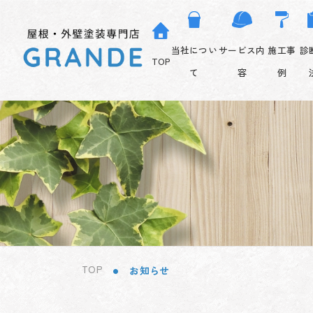
コ
ナ
グ
グ
グ
グ
グ
ン
ビ
ル
ル
ル
ル
ル
テ
ゲ
ー
ー
ー
ー
当社につい
サービス内
施工事
診
ー
ン
ー
プ
プ
プ
プ
TOP
プ
て
容
例
ツ
シ
リ
リ
リ
リ
リ
へ
ョ
ン
ン
ン
ン
ン
ス
ン
ク
ク
ク
ク
ク
キ
に
ッ
移
プ
動
TOP
お知らせ