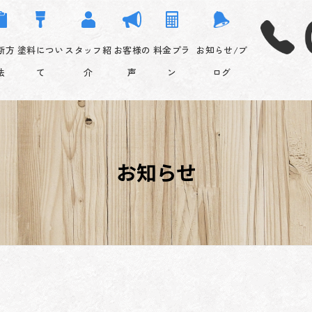
グ
グ
グ
グ
グ
グ
ル
ル
ル
ル
ル
ル
ー
ー
ー
ー
ー
ー
断方
塗料につい
スタッフ紹
お客様の
料金プラ
お知らせ/ブ
プ
プ
プ
プ
プ
プ
法
て
介
声
ン
ログ
リ
リ
リ
リ
リ
リ
ン
ン
ン
ン
ン
ン
ク
ク
ク
ク
ク
ク
お知らせ