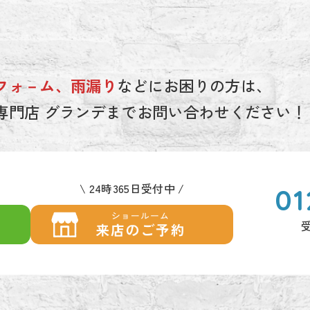
フォ－ム、雨漏り
などにお困りの方は、
専門店 グランデまでお問い合わせください！
\ 24時365日受付中 /
01
カ
ラ
受
ム
リ
ン
ク