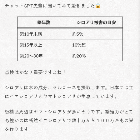
チャットGPT先輩に聞いてみて驚きました
築年数
シロアリ被害の目安
築10年未満
約5％
築15年以上
10％超
築20〜30年
約20％
点検はかなり重要ですよね！
シロアリは木の成分、セルロースを摂取します。日本には主
にイエシロアリとヤマトシロアリが生息しています。
板橋区周辺はヤマトシロアリが多いそうです。繁殖力がとて
も強いのは断然イエシロアリで数十万から１００万匹もの巣
を作ります。