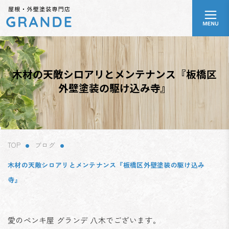
コ
ナ
ア
ン
ビ
イ
テ
ゲ
コ
ン
ー
ン
リ
ツ
シ
ン
へ
ョ
ク
ス
ン
木材の天敵シロアリとメンテナンス『板橋区
キ
に
外壁塗装の駆け込み寺』
ッ
移
プ
動
TOP
ブログ
木材の天敵シロアリとメンテナンス『板橋区外壁塗装の駆け込み
寺』
愛のペンキ屋 グランデ 八木でございます。