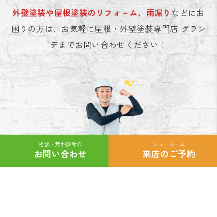
外壁塗装や屋根塗装のリフォ－ム、雨漏り
などにお
困りの方は、お気軽に屋根・外壁塗装専門店 グラン
デまでお問い合わせください！
相談・無料診断の
ショールーム
カ
カ
お問い合わせ
来店のご予約
ラ
ラ
\ 24時365日受付中 /
ム
ム
リ
リ
ン
ン
ク
ク